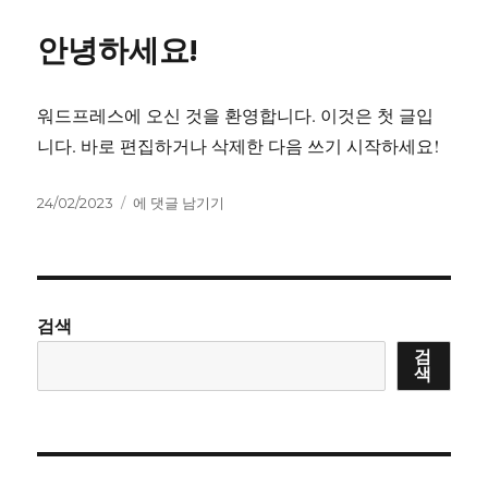
일
my
자
website
안녕하세요!
워드프레스에 오신 것을 환영합니다. 이것은 첫 글입
니다. 바로 편집하거나 삭제한 다음 쓰기 시작하세요!
작
안
24/02/2023
에 댓글 남기기
성
녕
일
하
자
세
요!
검색
검
색