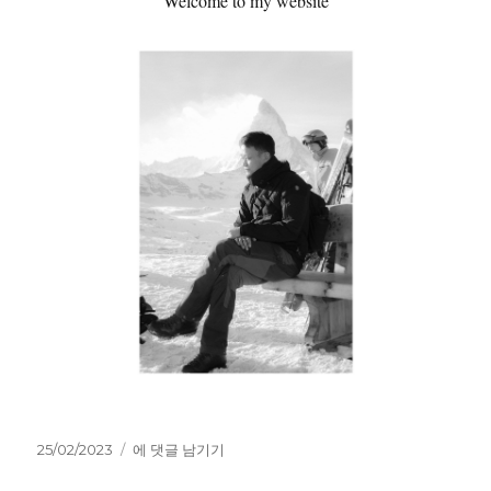
Welcome to my website
작
Welcome
25/02/2023
에 댓글 남기기
성
to