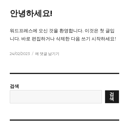
일
my
자
website
안녕하세요!
워드프레스에 오신 것을 환영합니다. 이것은 첫 글입
니다. 바로 편집하거나 삭제한 다음 쓰기 시작하세요!
작
안
24/02/2023
에 댓글 남기기
성
녕
일
하
자
세
요!
검색
검
색