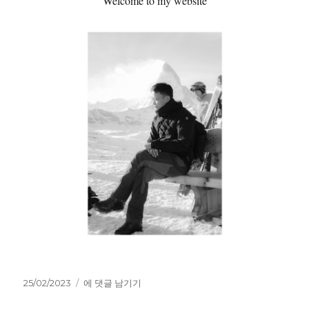
Welcome to my website
작
Welcome
25/02/2023
에 댓글 남기기
성
to